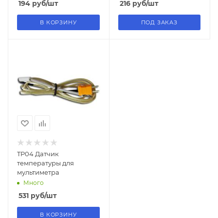
194
руб
/шт
216
руб
/шт
В КОРЗИНУ
ПОД ЗАКАЗ
TP04 Датчик
температуры для
мультиметра
Много
531
руб
/шт
В КОРЗИНУ