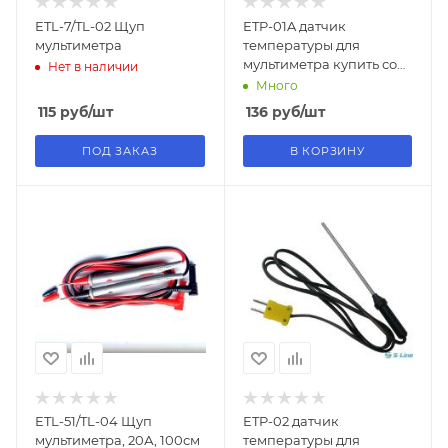
ETL-7/TL-02 Щуп
ETP-01A датчик
мультиметра
температуры для
мультиметра купить со
Нет в наличии
склада, оптом и розницу
Много
S-Line
115
руб
/шт
136
руб
/шт
ПОД ЗАКАЗ
В КОРЗИНУ
ETL-51/TL-04 Щуп
ETP-02 датчик
мультиметра, 20А, 100см
температуры для