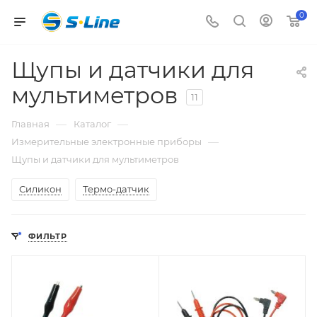
0
Щупы и датчики для
мультиметров
11
—
—
Главная
Каталог
—
Измерительные электронные приборы
Щупы и датчики для мультиметров
Силикон
Термо-датчик
ФИЛЬТР