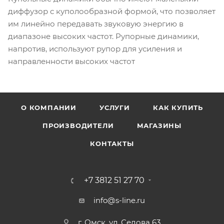
диффузор с куполообразной формой, что позволяет
им линейно передавать звуковую энергию в
диапазоне высоких частот. Рупорные динамики,
напротив, используют рупор для усиления и
направленности высоких частот
О КОМПАНИИ
УСЛУГИ
КАК КУПИТЬ
ПРОИЗВОДИТЕЛИ
МАГАЗИНЫ
КОНТАКТЫ
+7 3812 51 27 70
info@s-line.ru
г. Омск, ул. Седова 63