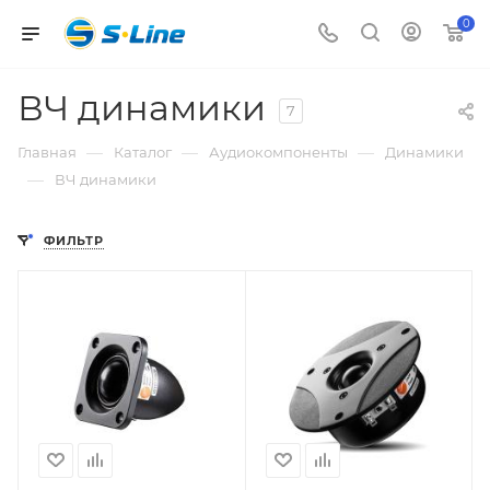
0
ВЧ динамики
7
—
—
—
Главная
Каталог
Аудиокомпоненты
Динамики
—
ВЧ динамики
ФИЛЬТР