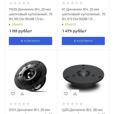
TN25 Динамик ВЧ, 25 мм
K1 Динамик ВЧ, 25 мм
шелковый купольный , 15
шелковый купольный , 15
Вт, R5 Ом 90dB 1,5 to
Вт, R 5 Ом 92dB 1.5-
20KHZ
20KHZ
Много
Много
1 155
руб
/шт
1 479
руб
/шт
В КОРЗИНУ
В КОРЗИНУ
SS1II Динамик ВЧ, 25 мм
Q2R Динамик ВЧ, 28 мм