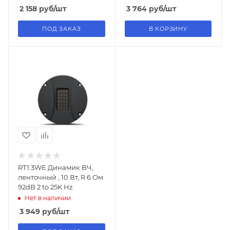
2 158
руб
/шт
3 764
руб
/шт
ПОД ЗАКАЗ
В КОРЗИНУ
RT1.3WE Динамик ВЧ,
ленточный , 10 Вт, R 6 Ом
92dB 2 to 25K Hz
Нет в наличии
3 949
руб
/шт