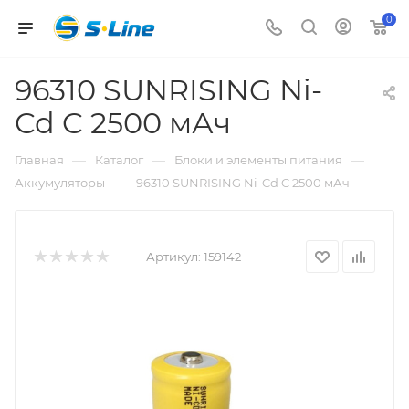
0
96310 SUNRISING Ni-
Cd C 2500 мАч
—
—
—
Главная
Каталог
Блоки и элементы питания
—
Аккумуляторы
96310 SUNRISING Ni-Cd C 2500 мАч
Артикул:
159142