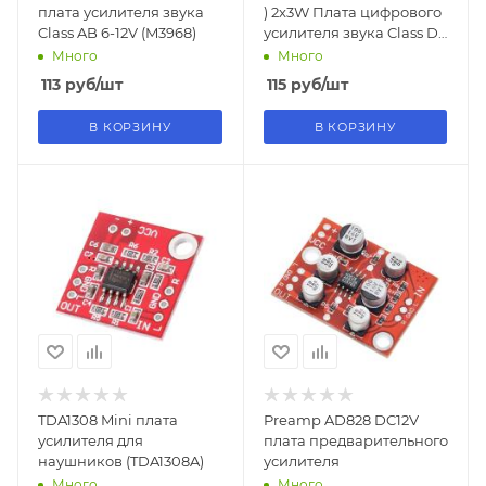
плата усилителя звука
) 2x3W Плата цифрового
Class AB 6-12V (M3968)
усилителя звука Class D
DC 2.5-5V (M3427)
Много
Много
113
руб
/шт
115
руб
/шт
В КОРЗИНУ
В КОРЗИНУ
TDA1308 Mini плата
Preamp AD828 DC12V
усилителя для
плата предварительного
наушников (TDA1308A)
усилителя
Много
Много