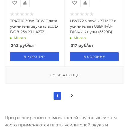
TPA3110 30W+30W Плата
HW772 модуль BT MP3 с
усилителя звука класс D
усилителем USB/TF/U-
DC 8-26V XH-A232
DISK/ИК пульт (5520B)
(M3247)
Много
Много
243
руб
/шт
317
руб
/шт
В КОРЗИНУ
В КОРЗИНУ
ПОКАЗАТЬ ЕЩЕ
1
2
При расширении возможностей звуковых систем
часто применяются платы усилителей звука и