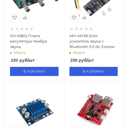
XH-M802 Плата
MH-MX38 2х5w
регулятора тембра
усилитель звука с
звука.
Bluetooth 5.0 dc-5 вольт
Много
Много
230
руб
/шт
239
руб
/шт
В КОРЗИНУ
В КОРЗИНУ