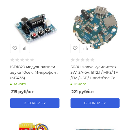
ISD1820 модуль записи
S08U модуль усилителя
звука 10сек. Микрофон .
3W, 3,7-5V, BT2.1 / MP3/ TF
(M3436)
/FM /USB/ Handsfree Call
KZY6807M
Много
Много
215
руб
/шт
221
руб
/шт
В КОРЗИНУ
В КОРЗИНУ