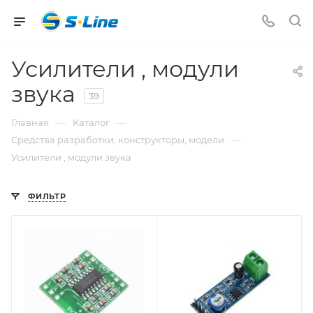
Усилители , модули
звука
39
—
—
Главная
Каталог
—
Средства разработки, конструкторы, модели
Усилители , модули звука
ФИЛЬТР