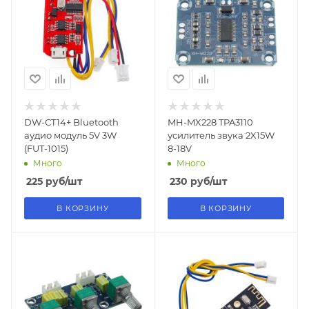
DW-CT14+ Bluetooth
MH-MX228 TPA3110
аудио модуль 5V 3W
усилитель звука 2X15W
(FUT-1015)
8-18V
Много
Много
225
руб
/шт
230
руб
/шт
В КОРЗИНУ
В КОРЗИНУ