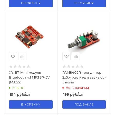
В КОРЗИНУ
В КОРЗИНУ
XY-BT-Mini модуль
PAM8406R - регулятор
Bluetooth 4.1 MP3 3.7-5V
2х5w усилитель звука dc-
(M3222)
5 вольт
Много
Нет в наличии
194
руб
/шт
199
руб
/шт
В КОРЗИНУ
ПОД ЗАКАЗ