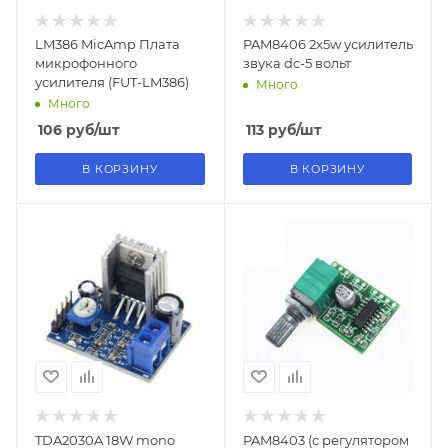
LM386 MicAmp Плата
PAM8406 2х5w усилитель
микрофонного
звука dc-5 вольт
усилителя (FUT-LM386)
Много
Много
106
руб
/шт
113
руб
/шт
В КОРЗИНУ
В КОРЗИНУ
TDA2030A 18W mono
PAM8403 (с регулятором