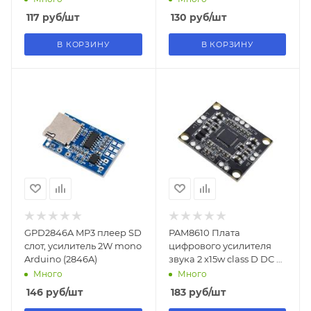
117
руб
/шт
130
руб
/шт
В КОРЗИНУ
В КОРЗИНУ
GPD2846A MP3 плеер SD
PAM8610 Плата
слот, усилитель 2W mono
цифрового усилителя
Arduino (2846A)
звука 2 x15w class D DC 6-
15V XH-M181 (3199-9)
Много
Много
146
руб
/шт
183
руб
/шт