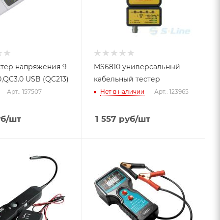
тер напряжения 9
MS6810 универсальный
0,QC3.0 USB (QC213)
кабельный тестер
Арт.: 157507
Нет в наличии
Арт.: 123965
б
/шт
1 557
руб
/шт