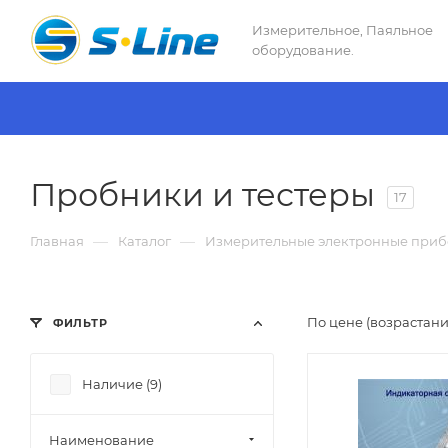
Измерительное, Паяльное
оборудование.
Пробники и тестеры
17
—
—
Главная
Каталог
Измерительные электронные при
По цене (возрастан
ФИЛЬТР
Наличие (
9
)
Наименование