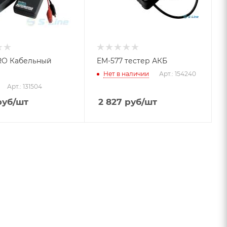
RO Кабельный
EM-577 тестер АКБ
Нет в наличии
Арт.: 154240
Арт.: 131504
уб
/шт
2 827
руб
/шт