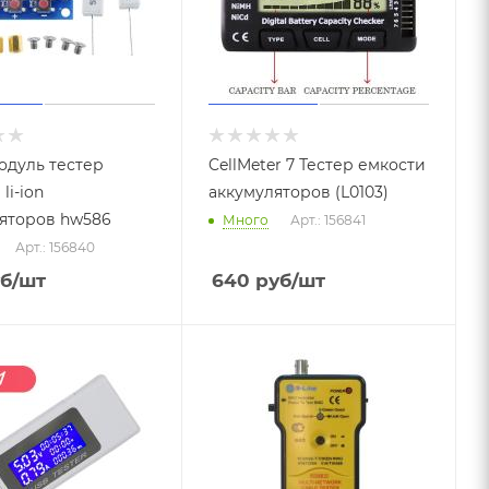
одуль тестер
CellMeter 7 Тестер емкости
on
аккумуляторов (L0103)
яторов hw586
Много
Арт.: 156841
Арт.: 156840
б
/шт
640
руб
/шт