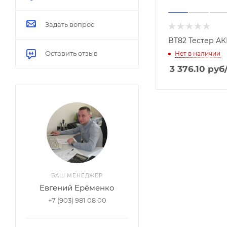
ерату
ры,
влаж
Задать вопрос
ности
BT82 Тестер АК
Оставить отзыв
Нет в наличии
3 376.10
руб
ВАШ МЕНЕДЖЕР
Евгений Ерёменко
+7 (903) 981 08 00