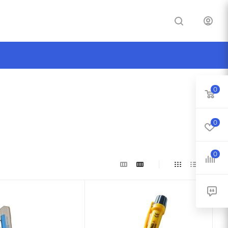
0
0
0