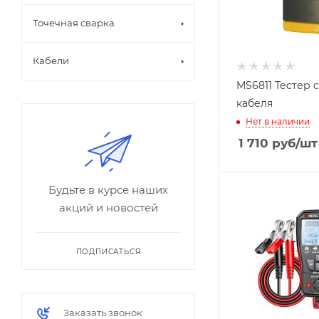
Точечная сварка
Кабели
MS6811 Тестер 
Газа,
кабеля
воды
Нет в наличии
Датчи
ки
1 710
руб
/шт
элект
ричес
тва
Проч
Будьте в курсе наших
ие
акций и новостей
датчи
ки
Света
,
ПОДПИСАТЬСЯ
лини
и,
расст
ояни
я
Заказать звонок
Темп