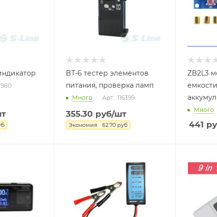
индикатор
BT-6 тестер элементов
ZB2L3 м
питания, проверка ламп
емкости li-i
91980
аккумул
Много
Арт.: 116399
Много
шт
355.30
руб
/шт
441
ру
уб
Экономия
62.70
руб