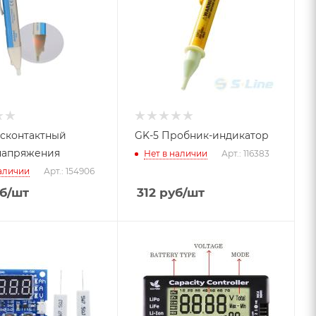
сконтактный
GK-5 Пробник-индикатор
напряжения
Нет в наличии
Арт.: 116383
наличии
Арт.: 154906
б
/шт
312
руб
/шт