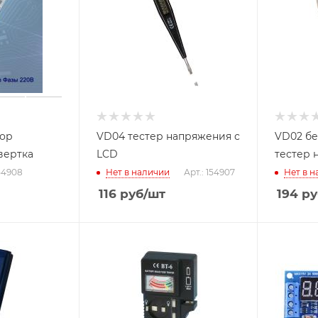
тор
VD04 тестер напряжения с
VD02 бе
вертка
LCD
тестер 
154908
Нет в наличии
Арт.: 154907
Нет в 
116
руб
/шт
194
ру