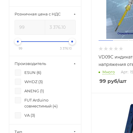
Розничная цена с НДС
99
3 376.10
VD09C индика
Производитель
напряжения от
Много
Арт.: 
ESUN (
6
)
99
руб
/шт
WHDZ (
3
)
ANENG (
1
)
FUT Arduino
совместимый (
4
)
VA (
3
)
Тип