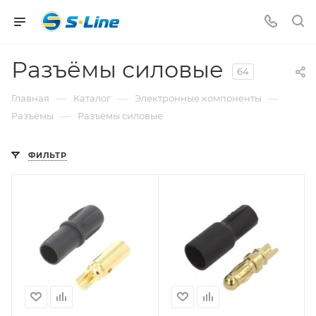
Разъёмы силовые
64
—
—
—
Главная
Каталог
Электронные компоненты
—
Разъёмы
Разъёмы силовые
ФИЛЬТР