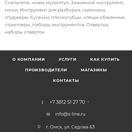
Скальпели, ножи, мультитул, Зажимной инструмент,
тиски, Инструмент для разборки, съемники,
спуджеры, Кусачки, плоскогубцы, клещи обжимные,
стрипперы, Наборы инструментов, Отвертки,
наборы отвёрток
О КОМПАНИИ
УСЛУГИ
КАК КУПИТЬ
ПРОИЗВОДИТЕЛИ
МАГАЗИНЫ
КОНТАКТЫ
+7 3812 51 27 70
info@s-line.ru
г. Омск, ул. Седова 63