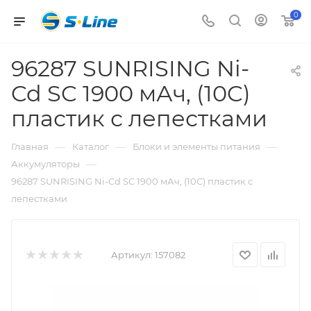
0
96287 SUNRISING Ni-
Cd SC 1900 мАч, (10C)
пластик с лепестками
—
—
—
Главная
Каталог
Блоки и элементы питания
—
Аккумуляторы
96287 SUNRISING Ni-Cd SC 1900 мАч, (10C) пластик с
лепестками
Артикул:
157082