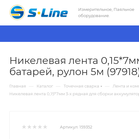
Измерительное, Паяльное
оборудование.
Никелевая лента 0,15*7м
батарей, рулон 5м (97918
—
—
—
Главная
Каталог
Точечная сварка
Лента и ком
Никелевая лента 0,15*7мм 3-х рядная для сборки аккумулятор
Артикул:
159352