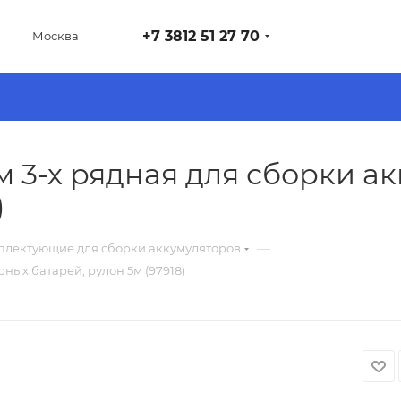
+7 3812 51 27 70
Москва
м 3-х рядная для сборки а
)
—
плектующие для сборки аккумуляторов
ных батарей, рулон 5м (97918)