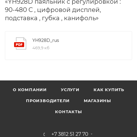
«YH928D паяльник с регулировкой :
90-480 С , цифровой дисплей,
подставка , губка , канифоль»
YH928D_rus
469,9 кб
О КОМПАНИИ
УСЛУГИ
КАК КУПИТЬ
ПРОИЗВОДИТЕЛИ
МАГАЗИНЫ
КОНТАКТЫ
+7 3812 51 27 70