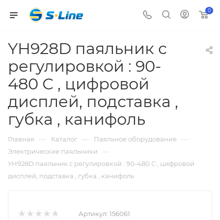
0
YH928D паяльник с
регулировкой : 90-
480 С , цифровой
дисплей, подставка ,
губка , канифоль
—
—
—
Главная
Каталог
Паяльное оборудование
—
Электрические паяльники
YH928D паяльник с регулировкой : 90-480 С , цифровой
дисплей, подставка , губка , канифоль
Артикул:
156061