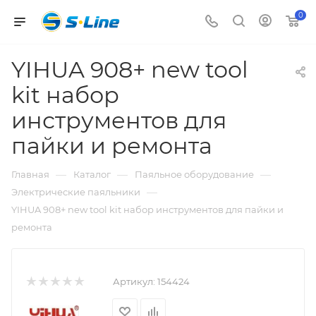
0
YIHUA 908+ new tool
kit набор
инструментов для
пайки и ремонта
—
—
—
Главная
Каталог
Паяльное оборудование
—
Электрические паяльники
YIHUA 908+ new tool kit набор инструментов для пайки и
ремонта
Артикул:
154424