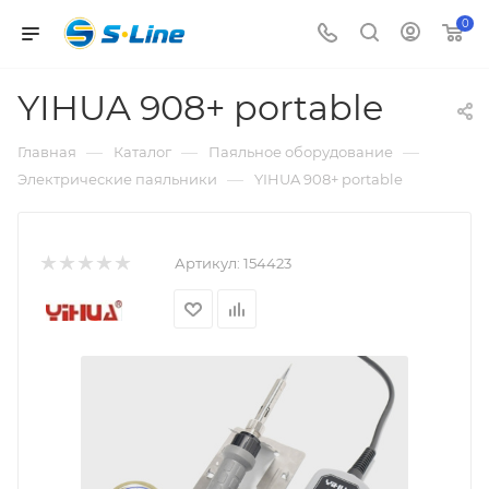
0
YIHUA 908+ portable
—
—
—
Главная
Каталог
Паяльное оборудование
—
Электрические паяльники
YIHUA 908+ portable
Артикул:
154423