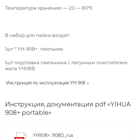
Температура хранения: — 20 — 80℃
В набор для пайки входит:
1шт * YH-908+ паяльник
1шт подставка паяльника с латунным очистителем
жала
YH
08B
Инструкция по эксплуатации
YH
908 +
Инструкция, документация pdf «YIHUA
908+ portable»
YH908+, 908D_rus