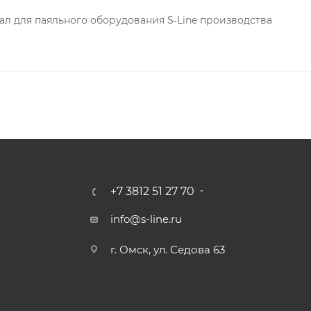
л для паяльного оборудования S‐Line производства
+7 3812 51 27 70
info@s-line.ru
г. Омск, ул. Седова 63