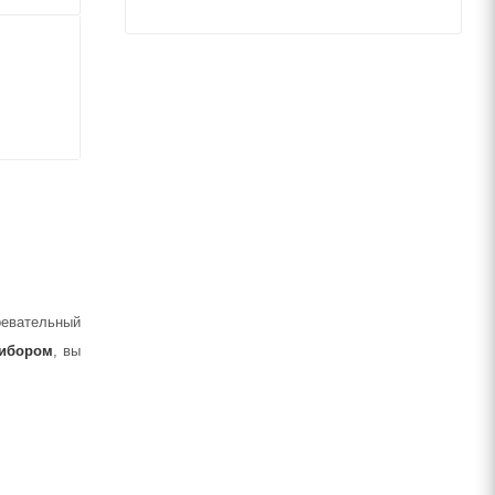
ревательный
рибором
, вы