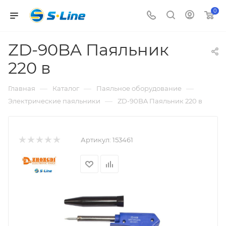
0
ZD-90BA Паяльник
220 в
—
—
—
Главная
Каталог
Паяльное оборудование
—
Электрические паяльники
ZD-90BA Паяльник 220 в
Артикул:
153461