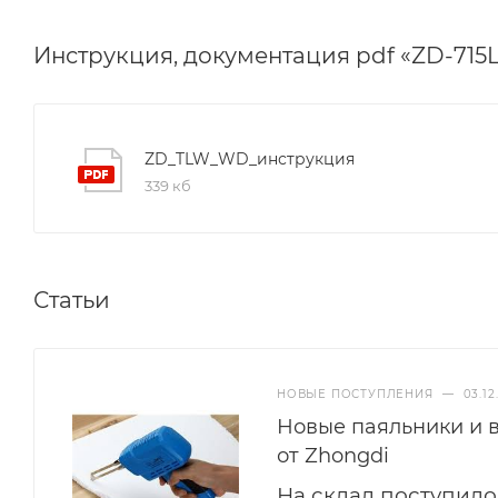
Инструкция, документация pdf «ZD-71
ZD_TLW_WD_инструкция
339 кб
Статьи
НОВЫЕ ПОСТУПЛЕНИЯ
—
03.12
Новые паяльники и 
от Zhongdi
На склад поступило 