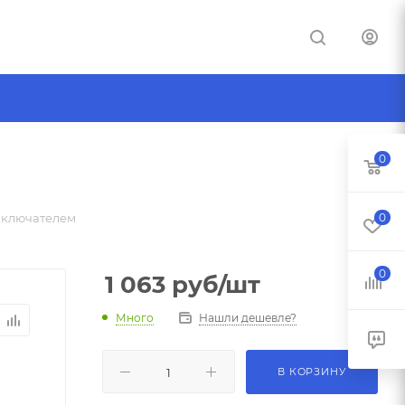
0
ыключателем
0
0
1 063
руб
/шт
Много
Нашли дешевле?
В КОРЗИНУ