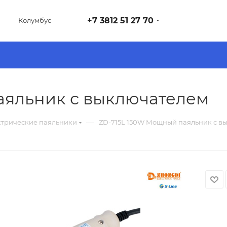
+7 3812 51 27 70
Колумбус
аяльник с выключателем
—
ктрические паяльники
ZD-715L 150W Мощный паяльник с в