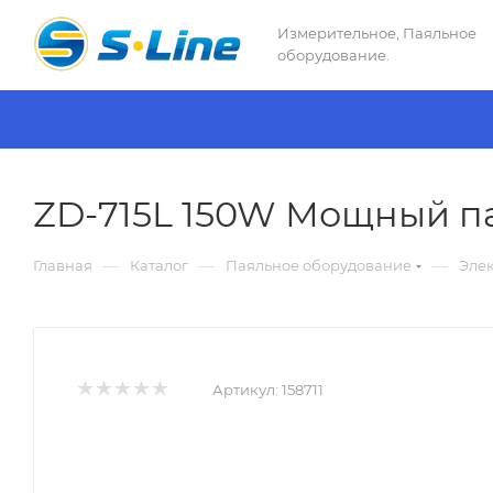
Измерительное, Паяльное
оборудование.
ZD-715L 150W Мощный п
—
—
—
Главная
Каталог
Паяльное оборудование
Эле
Артикул:
158711