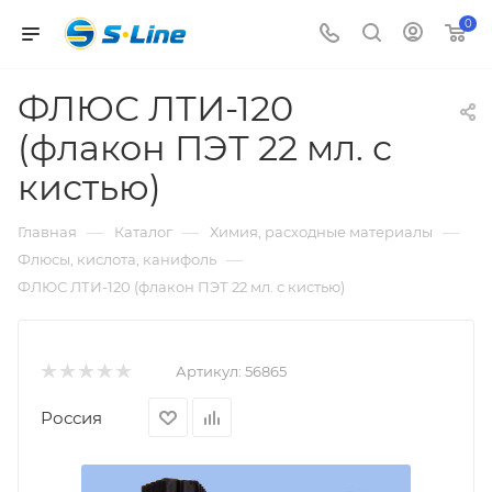
0
ФЛЮС ЛТИ-120
(флакон ПЭТ 22 мл. с
кистью)
—
—
—
Главная
Каталог
Химия, расходные материалы
—
Флюсы, кислота, канифоль
ФЛЮС ЛТИ-120 (флакон ПЭТ 22 мл. с кистью)
Артикул:
56865
Россия