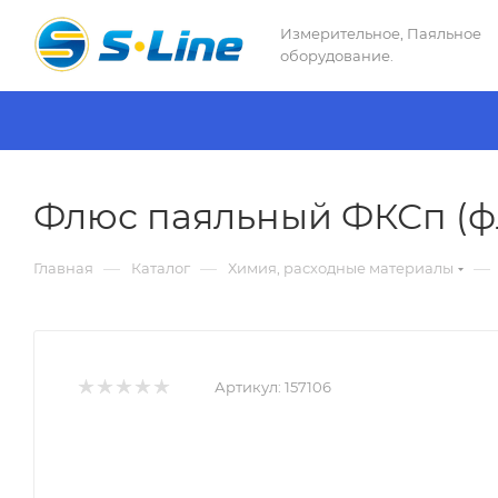
Измерительное, Паяльное
оборудование.
Флюс паяльный ФКСп (фл
—
—
—
Главная
Каталог
Химия, расходные материалы
Артикул:
157106