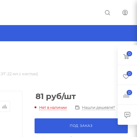
0
Т-22 мл.с кистью)
0
0
81
руб
/шт
Нет в наличии
Нашли дешевле?
ПОД ЗАКАЗ