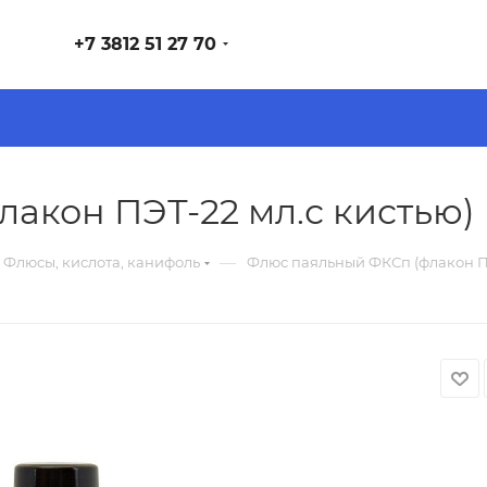
+7 3812 51 27 70
акон ПЭТ-22 мл.с кистью)
—
Флюсы, кислота, канифоль
Флюс паяльный ФКСп (флакон ПЭ