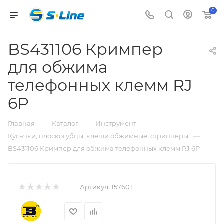
0
BS431106 Кримпер
для обжима
телефонных клемм RJ
6P
—
—
—
Главная
Каталог
Инструмент
—
Кусачки, плоскогубцы, клещи обжимные, стрипперы
BS431106 Кримпер для обжима телефонных клемм RJ 6P
Артикул:
157601