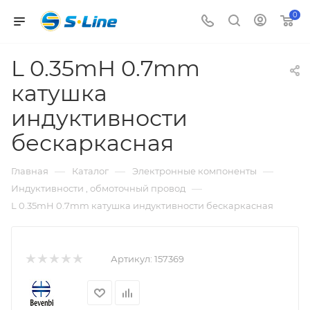
0
L 0.35mH 0.7mm
катушка
индуктивности
бескаркасная
—
—
—
Главная
Каталог
Электронные компоненты
—
Индуктивности , обмоточный провод
L 0.35mH 0.7mm катушка индуктивности бескаркасная
Артикул:
157369