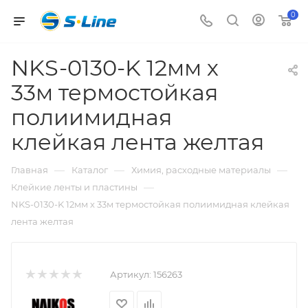
0
NKS-0130-K 12мм х
33м термостойкая
полиимидная
клейкая лента желтая
—
—
—
Главная
Каталог
Химия, расходные материалы
—
Клейкие ленты и пластины
NKS-0130-K 12мм х 33м термостойкая полиимидная клейкая
лента желтая
Артикул:
156263