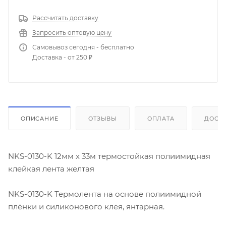
Рассчитать доставку
Запросить оптовую цену
Самовывоз сегодня - бесплатно
Доставка - от 250 ₽
ОПИСАНИЕ
ОТЗЫВЫ
ОПЛАТА
ДОСТ
NKS-0130-K 12мм х 33м термостойкая полиимидная
клейкая лента желтая
NKS-0130-K Термолента на основе полиимидной
плёнки и силиконового клея, янтарная.