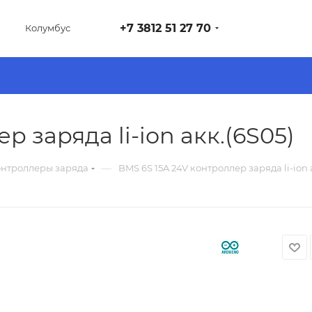
+7 3812 51 27 70
Колумбус
р заряда li-ion акк.(6S05)
—
нтроллеры заряда
BMS 6S 15A 24V контроллер заряда li-ion 