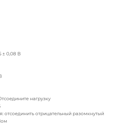
 ± 0,08 В
В
Отсоедините нагрузку
S
я: отсоединить отрицательный разомкнутый
Мом