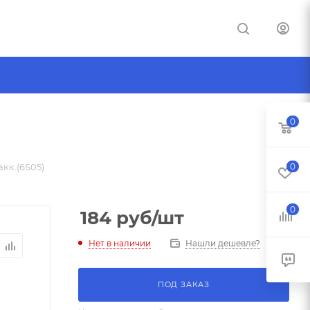
0
акк.(6S05)
0
0
184
руб
/шт
Нет в наличии
Нашли дешевле?
ПОД ЗАКАЗ