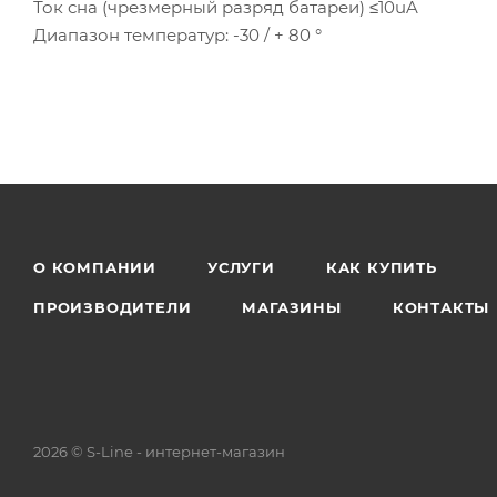
Ток сна (чрезмерный разряд батареи) ≤10uA
Диапазон температур: -30 / + 80 °
О КОМПАНИИ
УСЛУГИ
КАК КУПИТЬ
ПРОИЗВОДИТЕЛИ
МАГАЗИНЫ
КОНТАКТЫ
2026 © S-Line - интернет-магазин