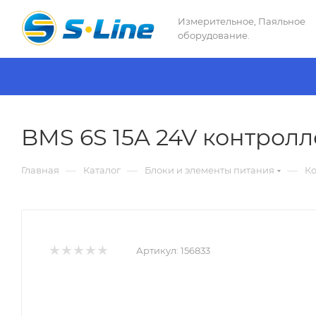
Измерительное, Паяльное
оборудование.
BMS 6S 15A 24V контролле
—
—
—
Главная
Каталог
Блоки и элементы питания
Ко
Артикул:
156833