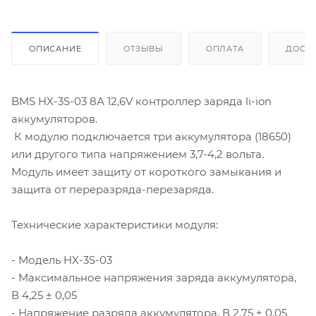
ОПИСАНИЕ
ОТЗЫВЫ
ОПЛАТА
ДОСТ
BMS HX-3S-03 8А 12,6V контроллер заряда li-ion
аккумуляторов.
К модулю подключается три аккумулятора (18650)
или другого типа напряжением 3,7-4,2 вольта.
Модуль имеет защиту от короткого замыкания и
защита от переразряда-перезаряда.
Технические характеристики модуля:
- Модель HX-3S-03
- Максимальное напряжения заряда аккумулятора,
В 4,25 ± 0,05
- Напряжение разряда аккумулятора, В 2,75 ± 0,05