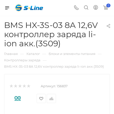
0
BMS HX-3S-03 8А 12,6V
контроллер заряда li-
ion акк.(3S09)
—
—
—
Главная
Каталог
Блоки и элементы питания
—
Контроллеры заряда
BMS HX-3S-03 8А 12,6V контроллер заряда li-ion акк.(3S09)
Артикул:
156837