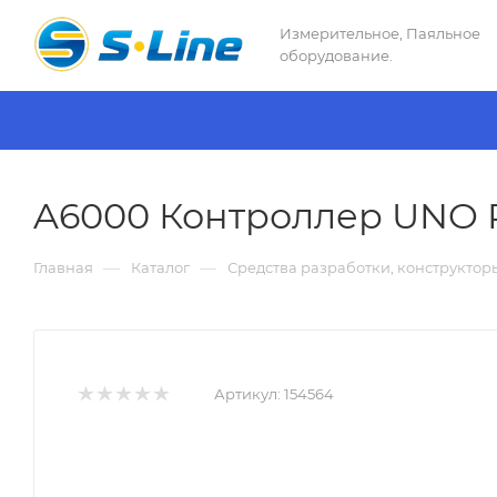
Измерительное, Паяльное
оборудование.
A6000 Контроллер UNO R3
—
—
Главная
Каталог
Средства разработки, конструктор
Артикул:
154564