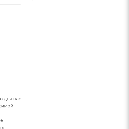
о для нас
исимой
ве
ть