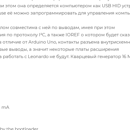
и этом она определяется компьютером как USB HID уст
ouse её можно запрограммировать для управления комп
елом совместима с ней по выводам, имея при этом
 по протоколу I²C, а также IOREF о котором будет сказ
в отличие от Arduino Uno, контакты разъема внутрисхем
вые выводы, а значит некоторые платы расширения
работать с Leonardo не будут. Кварцевый генератор 16 М
40 mA
by the bootloader