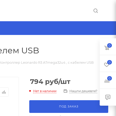
0
белем USB
Контроллер Leonardo R3 ATmega32u4 , с кабелем USB
0
0
794
руб
/шт
Нет в наличии
Нашли дешевле?
ПОД ЗАКАЗ