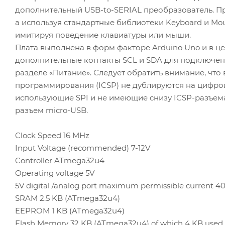
дополнительный USB-to-SERIAL преобразователь. Пр
а используя стандартные библиотеки Keyboard и M
имитируя поведение клавиатуры или мыши.
Плата выполнена в форм факторе Arduino Uno и в ц
дополнительные контакты SCL и SDA для подключения
разделе «Питание». Следует обратить внимание, что 
программирования (ICSP) не дублируются на цифро
использующие SPI и не имеющие снизу ICSP-разъема 
разъем micro-USB.
Clock Speed 16 MHz
Input Voltage (recommended) 7-12V
Controller ATmega32u4
Operating voltage 5V
5V digital /analog port maximum permissible current 
SRAM 2.5 KB (ATmega32u4)
EEPROM 1 KB (ATmega32u4)
Flash Memory 32 KB (ATmega32u4) of which 4 KB used 