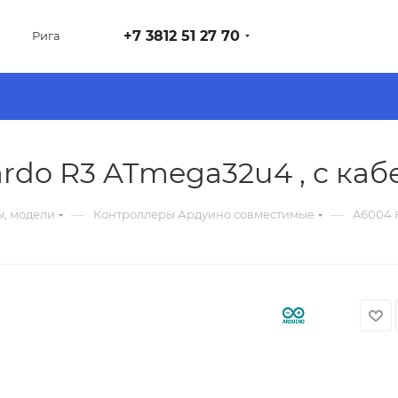
+7 3812 51 27 70
Рига
rdo R3 ATmega32u4 , с ка
—
—
ы, модели
Контроллеры Ардуино совместимые
A6004 