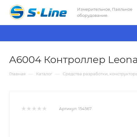
Измерительное, Паяльное
оборудование.
A6004 Контроллер Leona
—
—
Главная
Каталог
Средства разработки, конструктор
Артикул:
154567