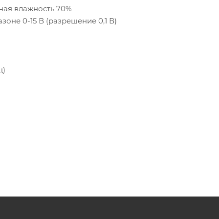
ьная влажность 70%
оне 0-15 В (разрешение 0,1 В)
ц)