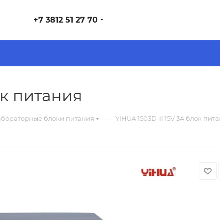
+7 3812 51 27 70
ок питания
—
бораторные блоки питания
YIHUA 1503D-II 15V 3A блок пит