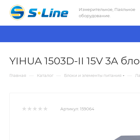
Измерительное, Паяльное
оборудование.
YIHUA 1503D-II 15V 3A бл
—
—
—
Главная
Каталог
Блоки и элементы питания
Ла
Артикул:
159064