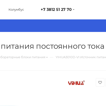
+7 3812 51 27 70
Колумбус
питания постоянного тока 3
—
бораторные блоки питания
YIHUA3010D-VI Источник питани