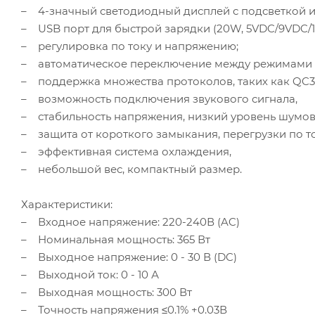
– 4-значный светодиодный дисплей с подсветкой 
– USB порт для быстрой зарядки (20W, 5VDC/9VDC/1
– регулировка по току и напряжению;
– автоматическое переключение между режимами C.
– поддержка множества протоколов, таких как QC3.0
– возможность подключения звукового сигнала,
– стабильность напряжения, низкий уровень шумов 
– защита от короткого замыкания, перегрузки по то
– эффективная система охлаждения,
– небольшой вес, компактный размер.
Характеристики:
– Входное напряжение: 220-240В (AC)
– Номинальная мощность: 365 Вт
– Выходное напряжение: 0 - 30 В (DC)
– Выходной ток: 0 - 10 А
– Выходная мощность: 300 Вт
– Точность напряжения ≤0.1% +0.03В