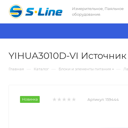
Измерительное, Паяльное
оборудование.
YIHUA3010D-VI Источник 
—
—
—
Главная
Каталог
Блоки и элементы питания
Ла
Новинка
Артикул:
159444