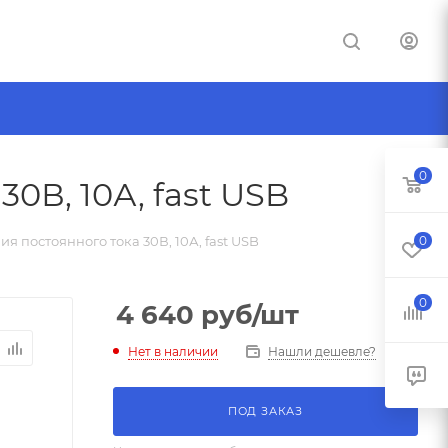
0
0В, 10А, fast USB
я постоянного тока 30В, 10А, fast USB
0
0
4 640
руб
/шт
Нет в наличии
Нашли дешевле?
ПОД ЗАКАЗ