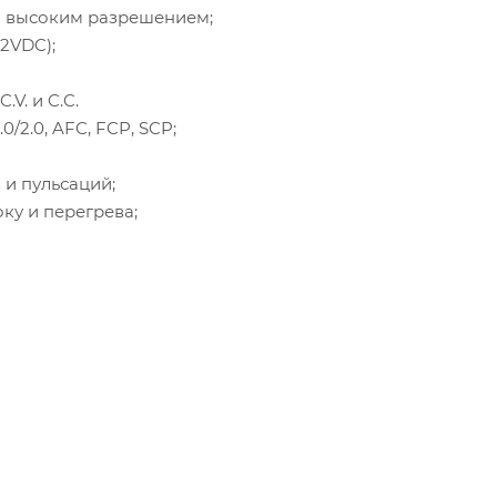
и высоким разрешением;
2VDC);
V. и C.C.
/2.0, AFC, FCP, SCP;
и пульсаций;
ку и перегрева;