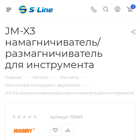
0
JM-X3
намагничиватель/
размагничиватель
для инструмента
—
—
—
Главная
Каталог
Магниты
—
Магнитный инструмент, держатели
JM-X3 намагничиватель/размагничиватель для инструмента
Артикул:
153965