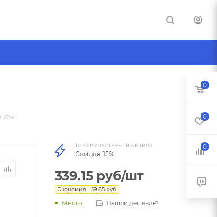
0
22кг.
0
ТОВАР УЧАСТВУЕТ В АКЦИЯХ
0
Скидка 15%
339.15
руб
/шт
Экономия
59.85
руб
Много
Нашли дешевле?