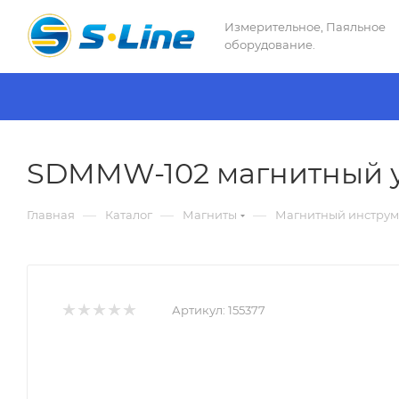
Измерительное, Паяльное
оборудование.
SDMMW-102 магнитный уг
—
—
—
Главная
Каталог
Магниты
Магнитный инструм
Артикул:
155377