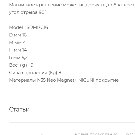
Магнитное крепление может выдержать до 8 кг веса,
угол отрыва 90°
Model SDMPC16
D мм 16
M мм 4
H мм 14
h мм 5,2
Вес（g） 9
Сила сцепления (kg) 8
Материалы N35 Neo Magnet+ NiCuNi покрытие
Статьи
НОВЫЕ ПОСТУПЛЕНИЯ
—
10.12