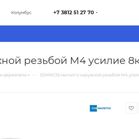
+7 3812 51 27 70
Колумбус
ной резьбой М4 усилие 8к
—
и держатели
SDMNC16 магнит с наружной резьбой М4 усили