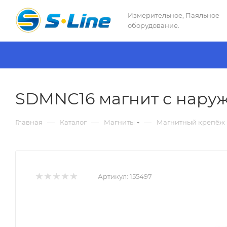
Измерительное, Паяльное
оборудование.
SDMNC16 магнит с наруж
—
—
—
Главная
Каталог
Магниты
Магнитный крепёж 
Артикул:
155497