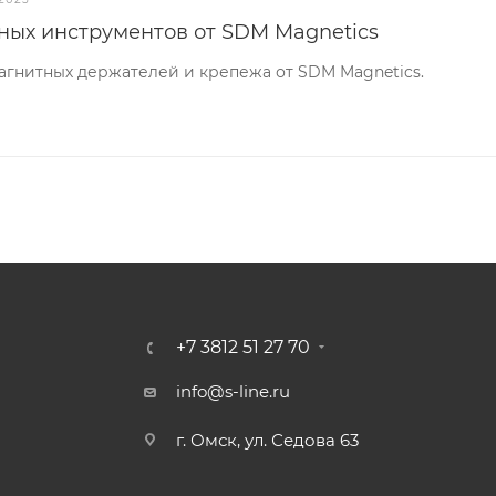
ных инструментов от SDM Magnetics
агнитных держателей и крепежа от SDM Magnetics.
+7 3812 51 27 70
info@s-line.ru
г. Омск, ул. Седова 63