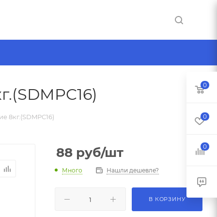
0
г.(SDMPC16)
е 8кг.(SDMPC16)
0
0
88
руб
/шт
Много
Нашли дешевле?
В КОРЗИНУ