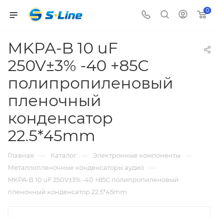
0
MKPA-B 10 uF
250V±3% -40 +85C
полипропиленовый
пленочный
конденсатор
22.5*45mm
—
—
—
Главная
Каталог
Электронные компоненты
—
Металлопленочные конденсаторы аудио
MKPA-B 10 uF 250V±3% -40 +85C полипропиленовый
пленочный конденсатор 22.5*45mm