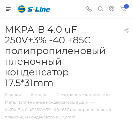
0
MKPA-B 4.0 uF
250V±3% -40 +85C
полипропиленовый
пленочный
конденсатор
17.5*31mm
—
—
—
Главная
Каталог
Электронные компоненты
—
Металлопленочные конденсаторы аудио
MKPA-B 4.0 uF 250V±3% -40 +85C полипропиленовый
пленочный конденсатор 17.5*31mm