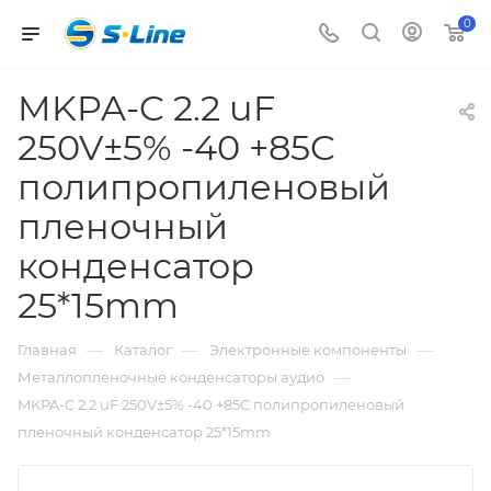
0
MKPA-C 2.2 uF
250V±5% -40 +85C
полипропиленовый
пленочный
конденсатор
25*15mm
—
—
—
Главная
Каталог
Электронные компоненты
—
Металлопленочные конденсаторы аудио
MKPA-C 2.2 uF 250V±5% -40 +85C полипропиленовый
пленочный конденсатор 25*15mm