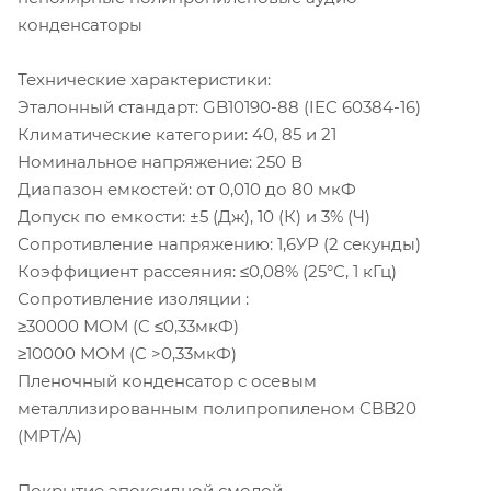
конденсаторы
Технические характеристики:
Эталонный стандарт: GB10190-88 (IEC 60384-16)
Климатические категории: 40, 85 и 21
Номинальное напряжение: 250 В
Диапазон емкостей: от 0,010 до 80 мкФ
Допуск по емкости: ±5 (Дж), 10 (К) и 3% (Ч)
Сопротивление напряжению: 1,6УР (2 секунды)
Коэффициент рассеяния: ≤0,08% (25°C, 1 кГц)
Сопротивление изоляции :
≥30000 МОМ (C ≤0,33мкФ)
≥10000 МОМ (C >0,33мкФ)
Пленочный конденсатор с осевым
металлизированным полипропиленом CBB20
(MPT/A)
Покрытие эпоксидной смолой