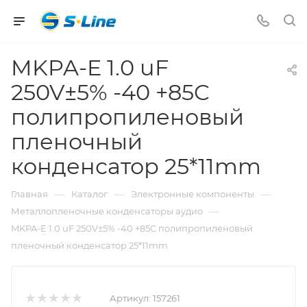
MKPA-E 1.0 uF
250V±5% -40 +85C
полипропиленовый
пленочный
конденсатор 25*11mm
—
—
—
Главная
Каталог
Электронные компоненты
—
Металлопленочные конденсаторы аудио
MKPA-E 1.0 uF 250V±5% -40 +85C полипропиленовый
пленочный конденсатор 25*11mm
Артикул:
157261