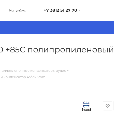
+7 3812 51 27 70
Колумбус
-40 +85C полипропиленовы
—
таллопленочные конденсаторы аудио
ый конденсатор 45*26.5mm