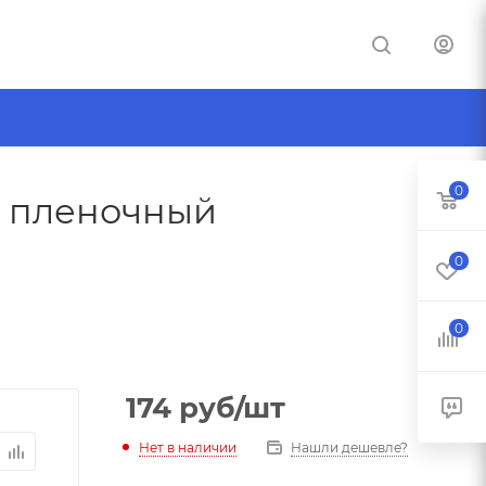
0
й пленочный
0
0
174
руб
/шт
Нет в наличии
Нашли дешевле?