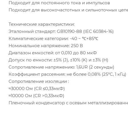
Подходит для постоянного тока и импульсов
Подходит для высокочастотных и сильноточных цеп
Технические характеристики:
Эталонный стандарт: GB10190-88 (IEC 60384-16)
Климатические категории: -40 ~ ℃+85℃
Номинальное напряжение: 250 В
Диапазон емкостей: от 0,010 до 80 мкФ
Допуск по емкости: ±5% (J), ±10% (K) и ±3% (H)
Сопротивление напряжению: 1,6UR (2 секунды)
Коэффициент рассеяния: не более 0,08% (25°C, 1 кГц)
Сопротивление изоляции :
≈30000 Ом (CR ≤0,33мкФ)
≈10000 Ом (CR >0,33мкФ)
Пленочный конденсатор с осевым металлизированн