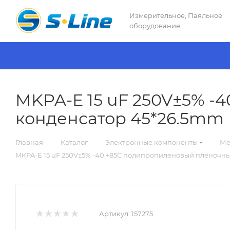
Измерительное, Паяльное
оборудование.
MKPA-E 15 uF 250V±5% 
конденсатор 45*26.5mm
—
—
—
Главная
Каталог
Электронные компоненты
Ме
MKPA-E 15 uF 250V±5% -40 +85C полипропиленовый пленочн
Артикул:
157275