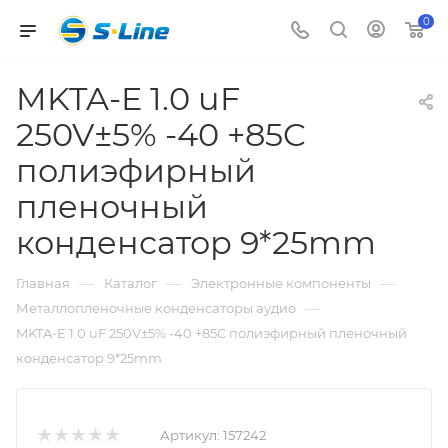
0
MKTA-E 1.0 uF
250V±5% -40 +85C
полиэфирный
пленочный
конденсатор 9*25mm
—
—
—
Главная
Каталог
Электронные компоненты
—
Металлопленочные конденсаторы аудио
MKTA-E 1.0 uF 250V±5% -40 +85C полиэфирный пленочный
конденсатор 9*25mm
Артикул:
157242