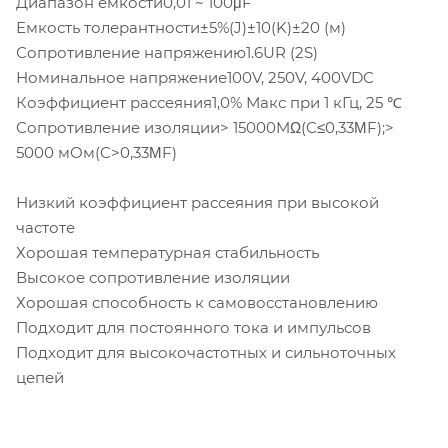
Диапазон емкости0,01 ~ 100μF
Емкость толерантности±5%(J)±10(K)±20 (м)
Сопротивление напряжению1.6UR (2S)
Номинальное напряжение100V, 250V, 400VDC
Коэффициент рассеяния1,0% Макс при 1 кГц, 25 ℃
Сопротивление изоляции> 15000MΩ(C≤0,33ΜF);>
5000 мОм(C>0,33ΜF)
Низкий коэффициент рассеяния при высокой
частоте
Хорошая температурная стабильность
Высокое сопротивление изоляции
Хорошая способность к самовосстановлению
Подходит для постоянного тока и импульсов
Подходит для высокочастотных и сильноточных
цепей