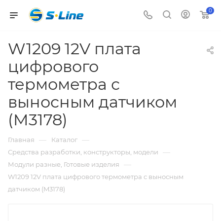
0
W1209 12V плата
цифрового
термометра с
выносным датчиком
(M3178)
—
—
Главная
Каталог
—
Средства разработки, конструкторы, модели
—
Модули разные, Готовые изделия
W1209 12V плата цифрового термометра с выносным
датчиком (M3178)