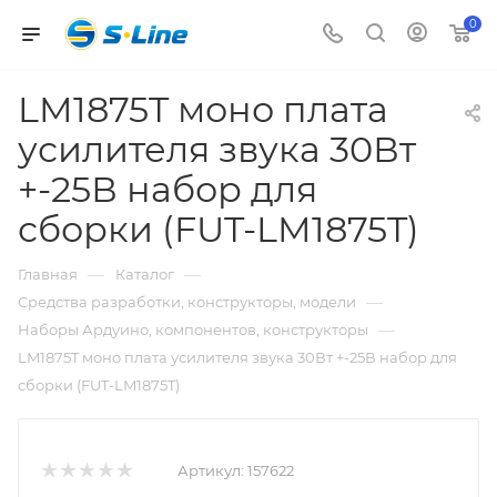
0
LM1875T моно плата
усилителя звука 30Вт
+-25В набор для
сборки (FUT-LM1875T)
—
—
Главная
Каталог
—
Средства разработки, конструкторы, модели
—
Наборы Ардуино, компонентов, конструкторы
LM1875T моно плата усилителя звука 30Вт +-25В набор для
сборки (FUT-LM1875T)
Артикул:
157622