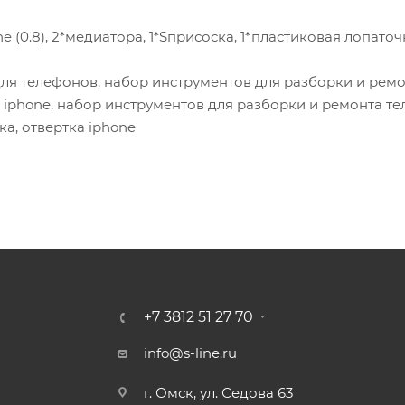
one (0.8), 2*медиатора, 1*Sприсоска, 1*пластиковая лопаточ
для телефонов, набор инструментов для разборки и рем
 iphone, набор инструментов для разборки и ремонта те
а, отвертка iphone
+7 3812 51 27 70
info@s-line.ru
г. Омск, ул. Седова 63