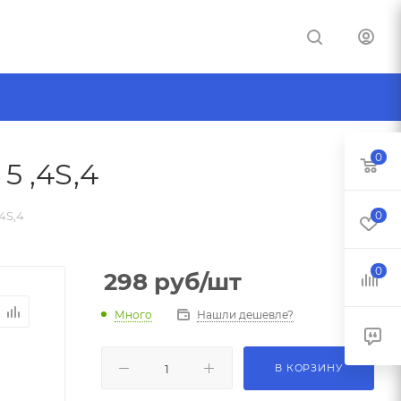
0
5 ,4S,4
4S,4
0
0
298
руб
/шт
Много
Нашли дешевле?
В КОРЗИНУ