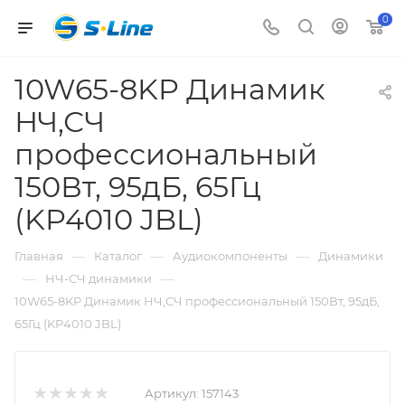
0
10W65-8KP Динамик
НЧ,СЧ
профессиональный
150Вт, 95дБ, 65Гц
(KP4010 JBL)
—
—
—
Главная
Каталог
Аудиокомпоненты
Динамики
—
—
НЧ-СЧ динамики
10W65-8KP Динамик НЧ,СЧ профессиональный 150Вт, 95дБ,
65Гц (KP4010 JBL)
Артикул:
157143