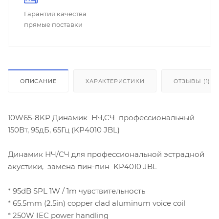
Гарантия качества
прямые поставки
ОПИСАНИЕ
ХАРАКТЕРИСТИКИ
ОТЗЫВЫ (1)
10W65-8KP Динамик НЧ,СЧ профессиональный
150Вт, 95дБ, 65Гц (KP4010 JBL)
Динамик НЧ/СЧ для профессиональной эстрадной
акустики, замена пин-пин KP4010 JBL
* 95dB SPL 1W / 1m чувствительность
* 65.5mm (2.5in) copper clad aluminum voice coil
* 250W IEC power handling