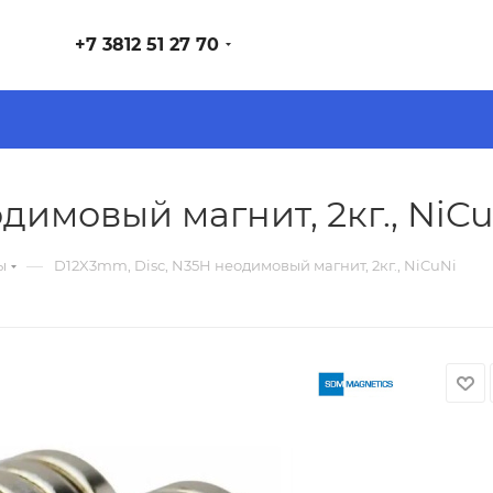
+7 3812 51 27 70
димовый магнит, 2кг., NiC
—
ы
D12X3mm, Disc, N35H неодимовый магнит, 2кг., NiCuNi