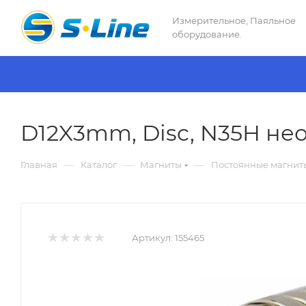
Измерительное, Паяльное
оборудование.
D12X3mm, Disc, N35H нео
—
—
—
Главная
Каталог
Магниты
Постоянные магнит
Артикул:
155465