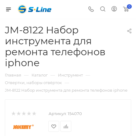
0
JM-8122 Набор
инструмента для
ремонта телефонов
iphone
—
—
—
Главная
Каталог
Инструмент
—
Отвертки, наборы отвёрток
JM-8122 Набор инструмента для ремонта телефонов iphone
Артикул:
154070