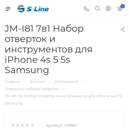
0
JM-I81 7в1 Набор
отверток и
инструментов для
iPhone 4s 5 5s
Samsung
—
—
—
Главная
Каталог
Инструмент
—
Отвертки, наборы отвёрток
JM-I81 7в1 Набор отверток и инструментов для iPhone 4s 5 5s
Samsung
Артикул:
153990