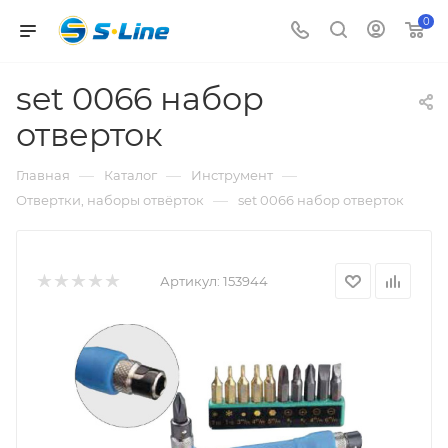
0
set 0066 набор
отверток
—
—
—
Главная
Каталог
Инструмент
—
Отвертки, наборы отвёрток
set 0066 набор отверток
Артикул:
153944