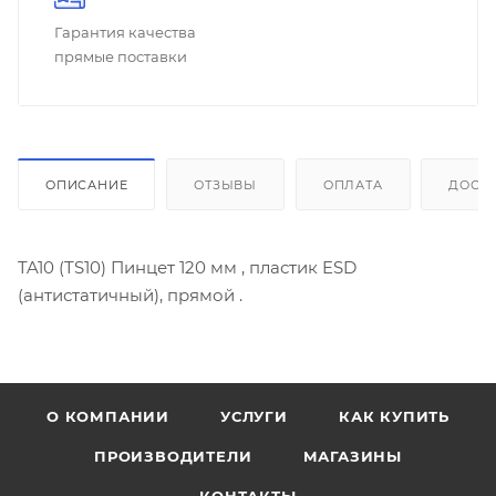
Гарантия качества
прямые поставки
ОПИСАНИЕ
ОТЗЫВЫ
ОПЛАТА
ДОСТ
TA10 (TS10) Пинцет 120 мм , пластик ESD
(антистатичный), прямой .
О КОМПАНИИ
УСЛУГИ
КАК КУПИТЬ
ПРОИЗВОДИТЕЛИ
МАГАЗИНЫ