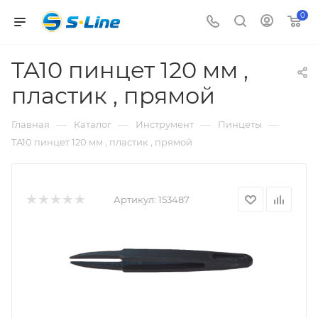
0
TA10 пинцет 120 мм ,
пластик , прямой
—
—
—
—
Главная
Каталог
Инструмент
Пинцеты
TA10 пинцет 120 мм , пластик , прямой
Артикул:
153487