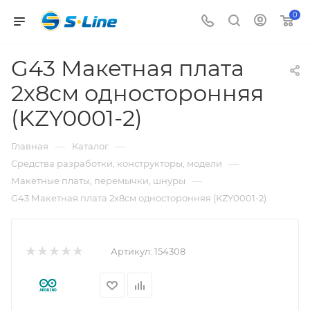
0
G43 Макетная плата
2х8см односторонняя
(KZY0001-2)
—
—
Главная
Каталог
—
Средства разработки, конструкторы, модели
—
Макетные платы, перемычки, шнуры
G43 Макетная плата 2х8см односторонняя (KZY0001-2)
Артикул:
154308