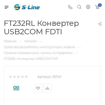
0
FT232RL Конвертер
USB2COM FDTI
—
—
Главная
Каталог
—
Средства разработки, конструкторы, модели
—
Приемо-передатчики, пульты, интерфейсы
FT232RL Конвертер USB2COM FDTI
Артикул:
157141