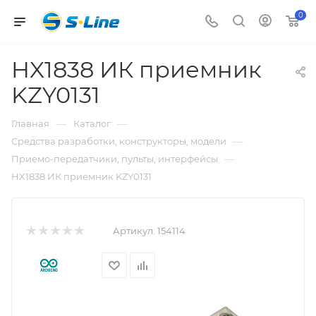
0
HX1838 ИК приемник
KZY0131
—
—
Главная
Каталог
—
Средства разработки, конструкторы, модели
—
Приемо-передатчики, пульты, интерфейсы
HX1838 ИК приемник KZY0131
Артикул:
154114