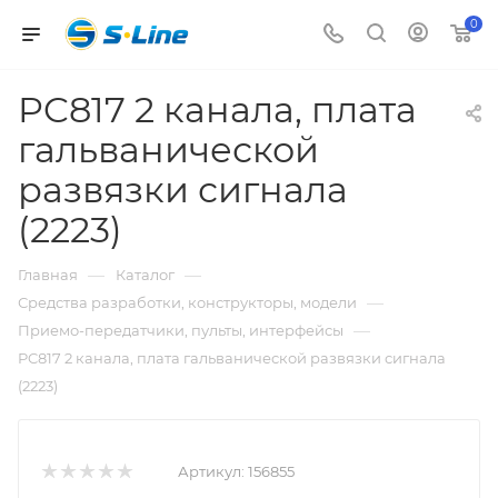
0
PC817 2 канала, плата
гальванической
развязки сигнала
(2223)
—
—
Главная
Каталог
—
Средства разработки, конструкторы, модели
—
Приемо-передатчики, пульты, интерфейсы
PC817 2 канала, плата гальванической развязки сигнала
(2223)
Артикул:
156855