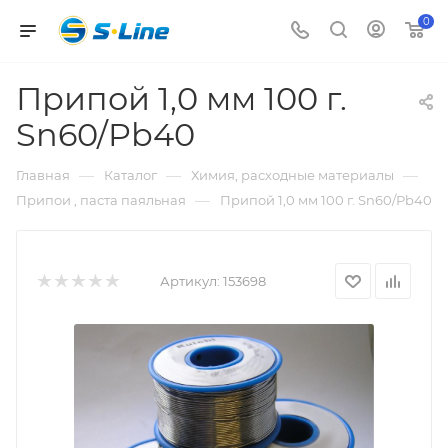
0
Припой 1,0 мм 100 г.
Sn60/Pb40
—
—
—
Главная
Каталог
Химия, расходные материалы
—
Припои , паста паяльная
Припой 1,0 мм 100 г. Sn60/Pb40
Артикул:
153698