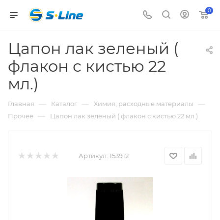
0
Цапон лак зеленый (
флакон с кистью 22
мл.)
—
—
—
Главная
Каталог
Химия, расходные материалы
—
Прочее
Цапон лак зеленый ( флакон с кистью 22 мл.)
Артикул:
153912